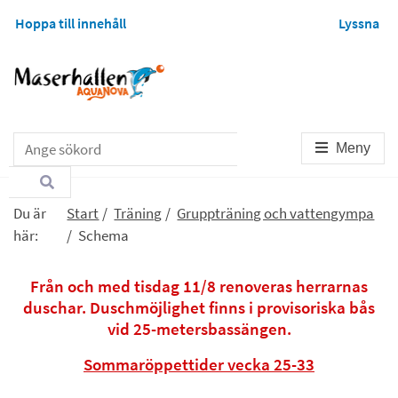
Hoppa till innehåll
Lyssna
Sök
Meny
Du är
Start
/
Träning
/
Gruppträning och vattengympa
här:
/
Schema
Från och med tisdag 11/8 renoveras herrarnas
duschar. Duschmöjlighet finns i provisoriska bås
vid 25-metersbassängen.
Sommaröppettider vecka 25-33