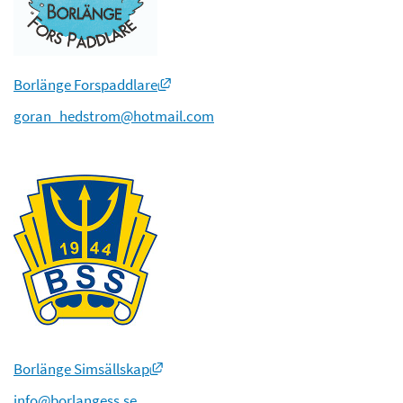
Länk till annan webbplats, öppnas i ny
Borlänge Forspaddlare
goran_hedstrom@hotmail.com
Länk till annan webbplats, öppnas i nyt
Borlänge Simsällskap
info@borlangess.se