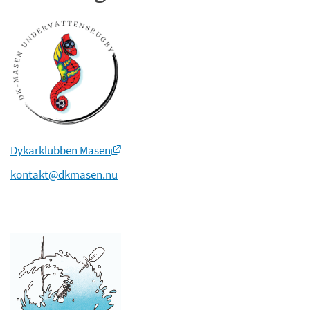
Länk till annan webbplats, öppnas i nytt
Dykarklubben Masen
kontakt@dkmasen.nu