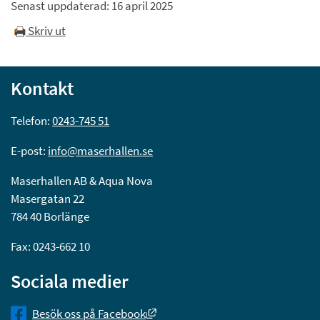
Senast uppdaterad: 
16 april 2025
Skriv ut
Kontakt
Telefon: 
0243-745 51
E-post: 
info@maserhallen.se
Maserhallen AB & Aqua Nova
Masergatan 22
784 40 Borlänge
Fax: 0243-662 10
Sociala medier
Länk till annan webbplats, öppnas
Besök oss på Facebook