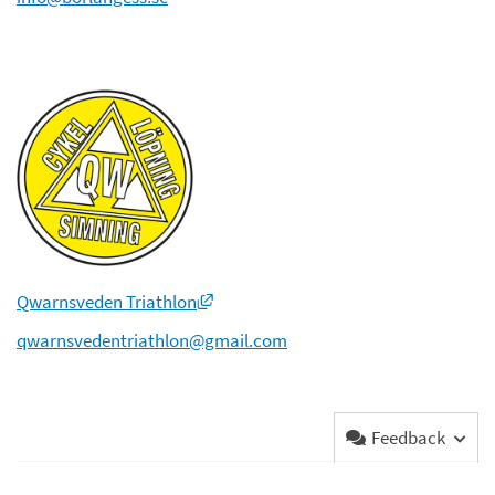
Länk till annan webbplats, öppnas i n
Qwarnsveden Triathlon
qwarnsvedentriathlon@gmail.com
Feedback