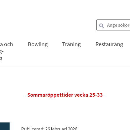
Sök
la och
Bowling
Träning
Restaurang
g-
g
Sommaröppettider vecka 25-33
Publicerad: 
26 februari 2026