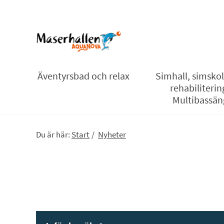
Äventyrsbad och relax
Simhall, simsko
rehabiliterin
Multibassän
Du är här:
Start
/
Nyheter