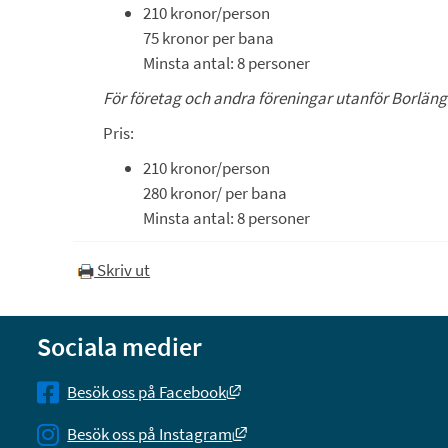
210 kronor/person
75 kronor per bana
Minsta antal: 8 personer
För företag och andra föreningar utanför Borlä
Pris:
210 kronor/person
280 kronor/ per bana
Minsta antal: 8 personer
Skriv ut
Sociala medier
Länk till annan webbplats, öpp
Besök oss på Facebook
Länk till annan webbplats, öp
Besök oss på Instagram