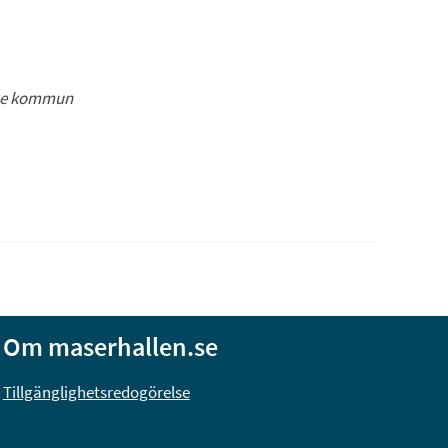
nge kommun
Om maserhallen.se
nas i nytt fönster.
Tillgänglighetsredogörelse
pnas i nytt fönster.