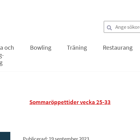
Sök
la och
Bowling
Träning
Restaurang
g-
g
Sommaröppettider vecka 25-33
Publicerad: 
19 september 2023