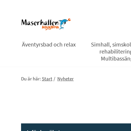
Äventyrsbad och relax
Simhall, simsko
rehabiliterin
Multibassän
Du är här:
Start
/
Nyheter