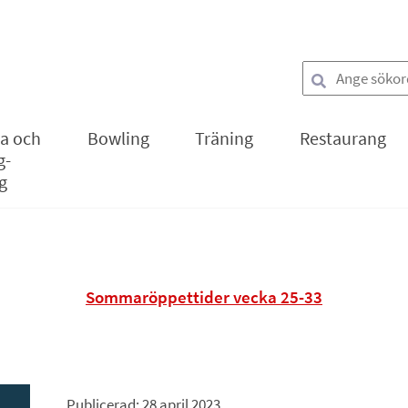
Sök
la och
Bowling
Träning
Restaurang
g-
g
Sommaröppettider vecka 25-33
Publicerad: 
28 april 2023