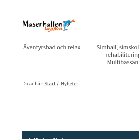
Äventyrsbad och relax
Simhall, simsko
rehabiliterin
Multibassän
Du är här:
Start
/
Nyheter