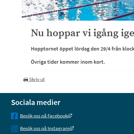
Nu hoppar vi igång ig
Hopptornet öppet lördag den 29/4 från kloc
Övriga tider kommer inom kort.
Skriv ut
Sociala medier
Länk till annan webbplats, öpp
Besök oss på Facebook
Länk till annan webbplats, öp
Besök oss på Instagram