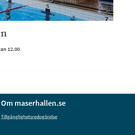
en
kan 12.00
Om maserhallen.se
nas i nytt fönster.
Tillgänglighetsredogörelse
pnas i nytt fönster.