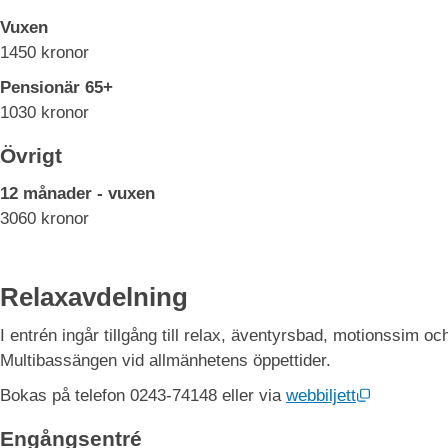
Vuxen
1450 kronor
Pensionär 65+
1030 kronor
Övrigt
12 månader - vuxen
3060 kronor
Relaxavdelning 
I entrén ingår tillgång till relax, äventyrsbad, motionssim oc
Multibassängen vid allmänhetens öppettider.
Öppnas i n
Bokas på telefon 0243-74148 eller via 
webbiljett
Engångsentré