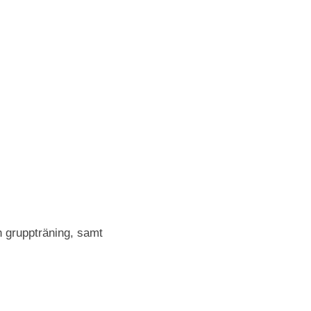
h gruppträning, samt 
ytt fönster.